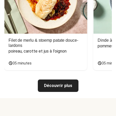
Filet de merlu & stoemp patate douce-
Dinde à la
lardons
pommes de
poireau, carotte et jus à l'oignon
35 minutes
35 minu
Découvrir plus