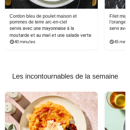
Cordon bleu de poulet maison et
Filet mig
pommes de terre arc-en-ciel
l'orange e
servis avec une mayonnaise à la 
servi ave
moutarde et au miel et une salade verte
40 minutes
45 minu
Les incontournables de la semaine