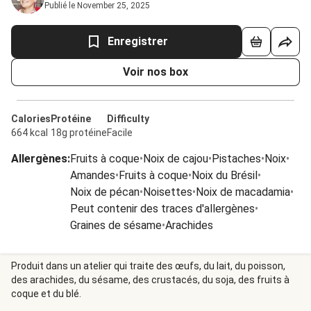
Publié le November 25, 2025
Enregistrer
Voir nos box
Calories
Protéine
Difficulty
664 kcal
18g protéine
Facile
Allergènes
:
Fruits à coque
•
Noix de cajou
•
Pistaches
•
Noix
•
Amandes
•
Fruits à coque
•
Noix du Brésil
•
Noix de pécan
•
Noisettes
•
Noix de macadamia
•
Peut contenir des traces d'allergènes
•
Graines de sésame
•
Arachides
Produit dans un atelier qui traite des œufs, du lait, du poisson,
des arachides, du sésame, des crustacés, du soja, des fruits à
coque et du blé.