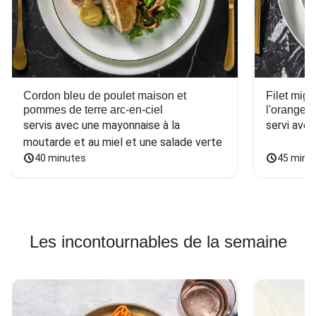
Cordon bleu de poulet maison et
Filet mig
pommes de terre arc-en-ciel
l'orange e
servis avec une mayonnaise à la 
servi ave
moutarde et au miel et une salade verte
40 minutes
45 minu
Les incontournables de la semaine