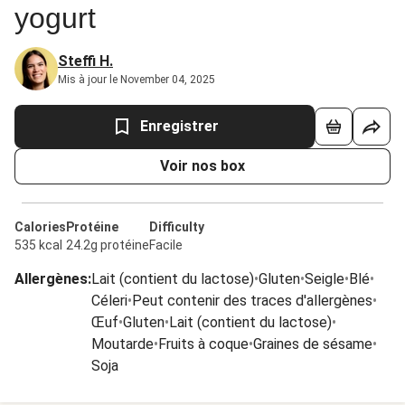
yogurt
Steffi H.
Mis à jour le November 04, 2025
Enregistrer
Voir nos box
Calories
Protéine
Difficulty
535 kcal
24.2g protéine
Facile
Allergènes
:
Lait (contient du lactose)
•
Gluten
•
Seigle
•
Blé
•
Céleri
•
Peut contenir des traces d'allergènes
•
Œuf
•
Gluten
•
Lait (contient du lactose)
•
Moutarde
•
Fruits à coque
•
Graines de sésame
•
Soja