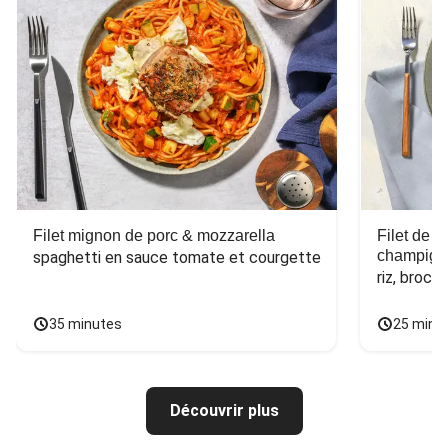
Filet mignon de porc & mozzarella
Filet de 
champign
spaghetti en sauce tomate et courgette
riz, broco
35 minutes
25 minu
Découvrir plus