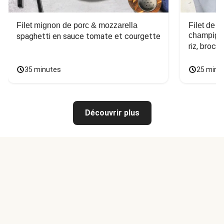
Filet mignon de porc & mozzarella
Filet de 
champign
spaghetti en sauce tomate et courgette
riz, broco
35 minutes
25 minu
Découvrir plus