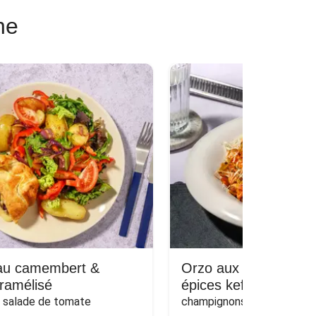
ne
 au camembert &
Orzo aux boulettes 
ramélisé
épices kefta
t salade de tomate
champignons, poireau et 