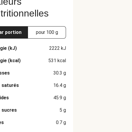
leurs
tritionnelles
ar portion
pour 100 g
gie (kJ)
2222
kJ
gie (kcal)
531
kcal
sses
30.3
g
 saturés
16.4
g
ides
45.9
g
 sucres
5
g
es
0.7
g