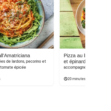
ll'Amatriciana
Pizza au bœuf haché
et épinards sur naan
s de lardons, pecorino et 
 tomate épicée
accompagnée d'une salade
s
20 minutes