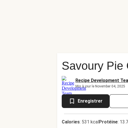
Savoury Pie 
Recipe Development Te
Mis à jour le November 04, 2025
Enregistrer
Calories
:
531 kcal
Protéine
:
13.