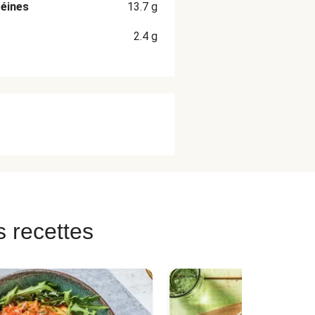
éines
13.7
g
2.4
g
s recettes