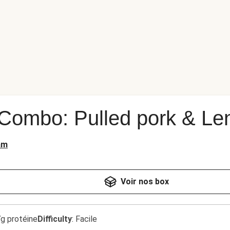
Combo: Pulled pork & Lent
am
Voir nos box
7g protéine
Difficulty
:
Facile