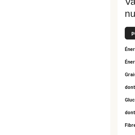
Va
nu
p
Éner
Éner
Grai
dont
Gluc
dont
Fibr