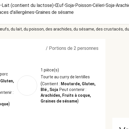
é
•
Lait (contient du lactose)
•
Œuf
•
Soja
•
Poisson
•
Céleri
•
Soja
•
Arachi
aces d'allergènes
•
Graines de sésame
 œufs, du lait, du poisson, des arachides, du sésame, des crustacés, du 
/
Portions de 2 personnes
1 pièce(s)
 porc
Tourte au curry de lentilles
Gluten,
(
Contient :
Moutarde, Gluten,
Blé , Soja
Peut contenir :
ntenir :
Arachides, Fruits à coque,
,
)
Graines de sésame
)
coque