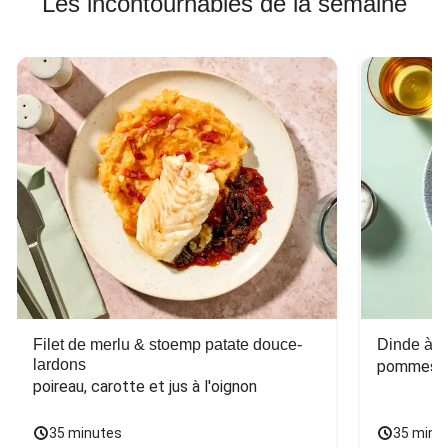
Les incontournables de la semaine
Filet de merlu & stoemp patate douce-
Dinde à la
lardons
pommes de
poireau, carotte et jus à l'oignon
35 minutes
35 minu