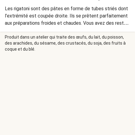
Les rigatoni sont des pâtes en forme de tubes striés dont
l’extrémité est coupée droite. Ils se prêtent parfaitement
aux préparations froides et chaudes. Vous avez des restes
? Faites-en un délicieux lunch le lendemain ! Ce plat est
délicieusement frais grâce à la tomate, à la feta et à la
Produit dans un atelier qui traite des œufs, du lait, du poisson,
des arachides, du sésame, des crustacés, du soja, des fruits à
douceur de la courgette blanche.
coque et du blé.