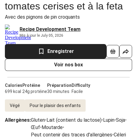
tomates cerises et à la feta
Avec des pignons de pin croquants
Recipe Development Team
Mis à jour le July 05, 2026
Enregistrer
Voir nos box
Calories
Protéine
Préparation
Difficulty
699 kcal
24g protéine
30 minutes
Facile
Végé
Pour le plaisir des enfants
Allergènes
:
Gluten
•
Lait (contient du lactose)
•
Lupin
•
Soja
•
Œuf
•
Moutarde
•
Peut contenir des traces d'allergènes
•
Céleri