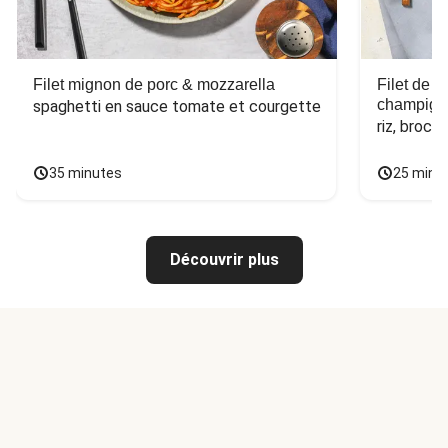
Filet mignon de porc & mozzarella
Filet de 
champign
spaghetti en sauce tomate et courgette
riz, broco
35 minutes
25 minu
Découvrir plus