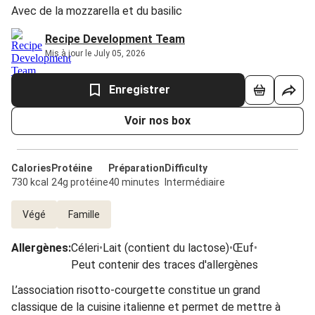
Avec de la mozzarella et du basilic
Recipe Development Team
Mis à jour le July 05, 2026
Enregistrer
Voir nos box
Calories
Protéine
Préparation
Difficulty
730 kcal
24g protéine
40 minutes
Intermédiaire
Végé
Famille
Allergènes
:
Céleri
•
Lait (contient du lactose)
•
Œuf
•
Peut contenir des traces d'allergènes
L’association risotto-courgette constitue un grand
classique de la cuisine italienne et permet de mettre à