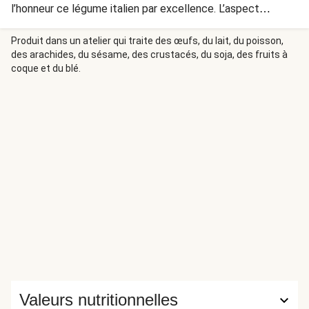
l’honneur ce légume italien par excellence. L’aspect
crémeux est obtenu en incorporant et en faisant fondre la
mozzarella.
Produit dans un atelier qui traite des œufs, du lait, du poisson,
des arachides, du sésame, des crustacés, du soja, des fruits à
coque et du blé.
Valeurs nutritionnelles