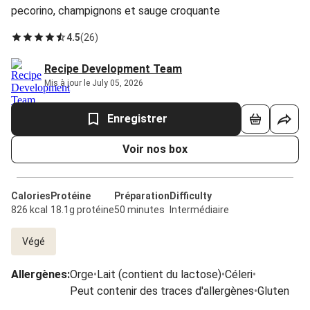
pecorino, champignons et sauge croquante
4.5
(
26
)
Recipe Development Team
Mis à jour le July 05, 2026
Enregistrer
Voir nos box
Calories
Protéine
Préparation
Difficulty
826 kcal
18.1g protéine
50 minutes
Intermédiaire
Végé
Allergènes
:
Orge
•
Lait (contient du lactose)
•
Céleri
•
Peut contenir des traces d'allergènes
•
Gluten