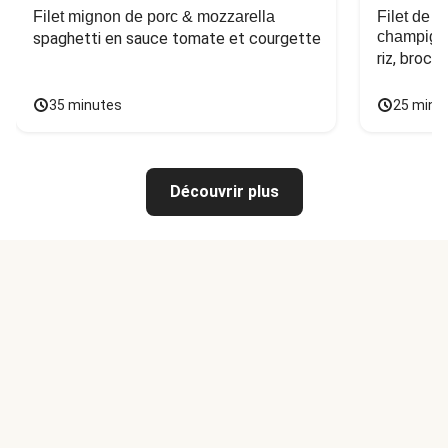
Filet mignon de porc & mozzarella
Filet de 
champign
spaghetti en sauce tomate et courgette
riz, broco
35 minutes
25 minu
Découvrir plus