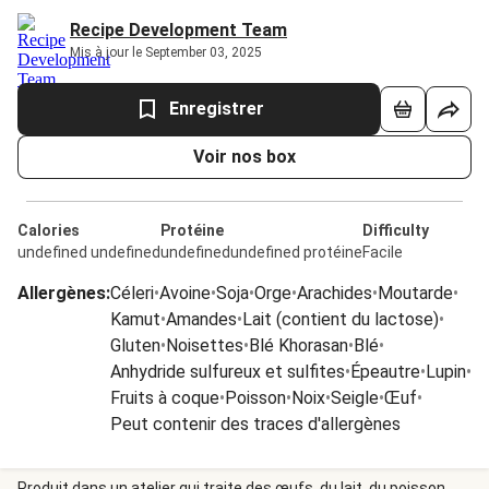
Recipe Development Team
Mis à jour le September 03, 2025
Enregistrer
Voir nos box
Calories
Protéine
Difficulty
undefined undefined
undefinedundefined protéine
Facile
Allergènes
:
Céleri
•
Avoine
•
Soja
•
Orge
•
Arachides
•
Moutarde
•
Kamut
•
Amandes
•
Lait (contient du lactose)
•
Gluten
•
Noisettes
•
Blé Khorasan
•
Blé
•
Anhydride sulfureux et sulfites
•
Épeautre
•
Lupin
•
Fruits à coque
•
Poisson
•
Noix
•
Seigle
•
Œuf
•
Peut contenir des traces d'allergènes
Produit dans un atelier qui traite des œufs, du lait, du poisson,