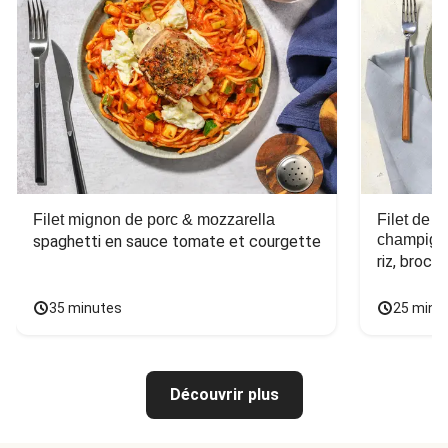
Filet mignon de porc & mozzarella
Filet de 
champign
spaghetti en sauce tomate et courgette
riz, broco
35 minutes
25 minu
Découvrir plus