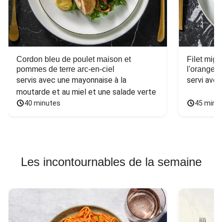
Cordon bleu de poulet maison et
Filet mig
pommes de terre arc-en-ciel
l'orange e
servis avec une mayonnaise à la 
servi ave
moutarde et au miel et une salade verte
40 minutes
45 minu
Les incontournables de la semaine