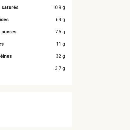
 saturés
10.9
g
ides
69
g
 sucres
7.5
g
es
11
g
éines
32
g
3.7
g