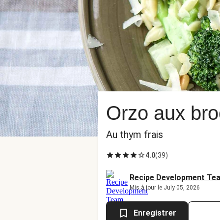
Orzo aux broc
Au thym frais
4.0
(
39
)
Recipe Development Te
Mis à jour le July 05, 2026
Enregistrer