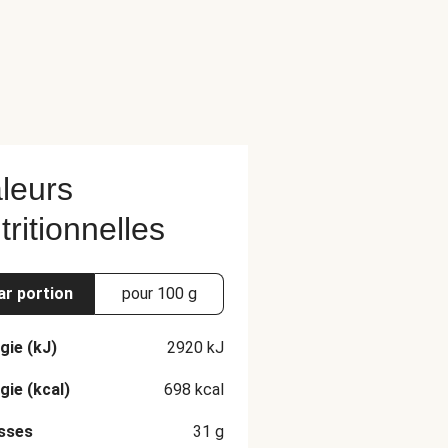
leurs
tritionnelles
ar portion
pour 100 g
gie (kJ)
2920
kJ
gie (kcal)
698
kcal
sses
31
g