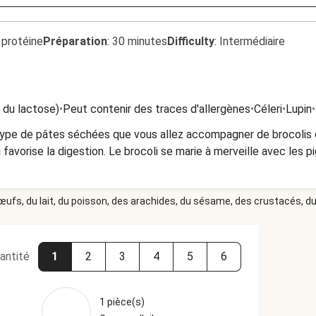
 protéine
Préparation
:
30 minutes
Difficulty
:
Intermédiaire
t du lactose)
•
Peut contenir des traces d'allergènes
•
Céleri
•
Lupin
•
 un type de pâtes séchées que vous allez accompagner de brocolis
favorise la digestion. Le brocoli se marie à merveille avec les pi
 œufs, du lait, du poisson, des arachides, du sésame, des crustacés, du 
antité
1
2
3
4
5
6
1 pièce(s)