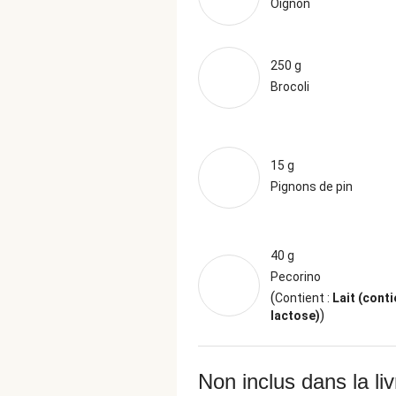
Oignon
250 g
Brocoli
15 g
Pignons de pin
40 g
Pecorino
(
Contient :
Lait (conti
)
lactose)
Non inclus dans la li