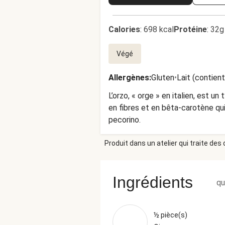
Calories
:
698 kcal
Protéine
:
32g
Végé
Allergènes
:
Gluten
•
Lait (contien
L’orzo, « orge » en italien, est
en fibres et en bêta-carotène qui 
pecorino.
Produit dans un atelier qui traite des
Ingrédients
qu
½ pièce(s)