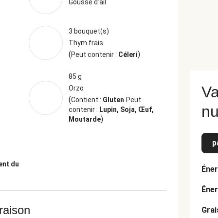
Gousse d’ail
3 bouquet(s)
Thym frais
(
)
Peut contenir :
Céleri
85 g
Va
Orzo
(
Contient :
Gluten
Peut
nu
contenir :
Lupin, Soja, Œuf,
)
Moutarde
p
ent du
Éner
Éner
vraison
Grai