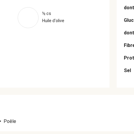
dont
½ cs
Gluc
Huile d'olive
dont
Fibr
Prot
Sel
•
Poêle