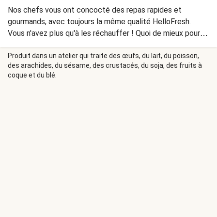
Nos chefs vous ont concocté des repas rapides et
gourmands, avec toujours la même qualité HelloFresh.
Vous n'avez plus qu'à les réchauffer ! Quoi de mieux pour
les journées chargées ? INGRÉDIENTS : riz cuit 33% (eau,
riz), eau, crevettes 11% (CREVETTES, eau, humectant:
Produit dans un atelier qui traite des œufs, du lait, du poisson,
des arachides, du sésame, des crustacés, du soja, des fruits à
E330, E331), courgette, châtaigne d’eau, poivron grillé, lait
coque et du blé.
de coco 4% ﴾extrait de noix de coco, eau), oignon, ciboule,
tomate, sucre de canne, huile d’olive, échalote, citron vert,
sauce de poisson (ANCHOIS, sel, sucre, sirop de glucose‐
fructose﴿, amidon modifié, citronnelle, gingembre, herbes
et épices, extrait végétal ﴾contient du CELERI﴿, concentré
de tomate, piment, amidon de tapioca, sel, ail, granules de
paprika, pâte de curry 0,1% (herbes et épices, sel), huile de
colza, huile de tournesol, dextrose, amidon de riz,
émulsifiant: E322, arôme naturel, stabilisant: E406
ALLERGÈNES : Contient : Céleri, Crustacés, Poisson. Peut
contenir : Oeufs, Lait, Mollusques, Moutarde, Sésame, Soja,
Sulfites 10ppm, Gluten ﴾Epeautre, Blé﴿ CONSERVATION