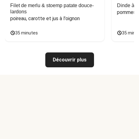
Filet de merlu & stoemp patate douce-
Dinde à la
lardons
pommes de
poireau, carotte et jus à l'oignon
35 minutes
35 minu
Découvrir plus