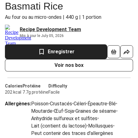
Basmati Rice
Au four ou au micro-ondes | 440 g | 1 portion
Recipe Development Team
Mis à jour le July 05, 2026
Enregistrer
Voir nos box
Calories
Protéine
Difficulty
202 kcal
7.7g protéine
Facile
Allergènes
:
Poisson
•
Crustacés
•
Céleri
•
Épeautre
•
Blé
•
Moutarde
•
Œuf
•
Soja
•
Graines de sésame
•
Anhydride sulfureux et sulfites
•
Lait (contient du lactose)
•
Mollusques
•
Peut contenir des traces d'allergènes