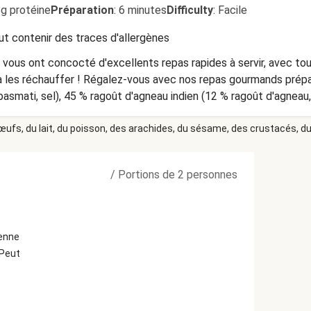
8g protéine
Préparation
:
6 minutes
Difficulty
:
Facile
t contenir des traces d'allergènes
vous ont concocté d'excellents repas rapides à servir, avec tou
’à les réchauffer ! Régalez-vous avec nos repas gourmands prépar
 basmati, sel), 45 % ragoût d'agneau indien (12 % ragoût d'agnea
trique), oignon, épinards, pois chiches, huile de tournesol, purée d'ai
 œufs, du lait, du poisson, des arachides, du sésame, des crustacés, du 
 gingembre (gingembre, eau, sel, huile de tournesol, huile de navet
omme xanthane, conservateur : sorbate de potassium), graine d
grec, nigelle, graines de MOUTARDE, poivre noir), poudre de pime
/
Portions de 2 personnes
clous de girofle, cannelle, cardamome)) CONSERVATION ET PRÉPA
 limitée après ouverture. Au four (à air chaud) (200 °C) : retirer 
20 minutes. Au four à micro-ondes (900 Watt) : percer des trous d
 : l'emballage ne doit pas toucher les parois du micro-ondes) et
ienne
162 1090 WC Amsterdam Pays-Bas
Peut