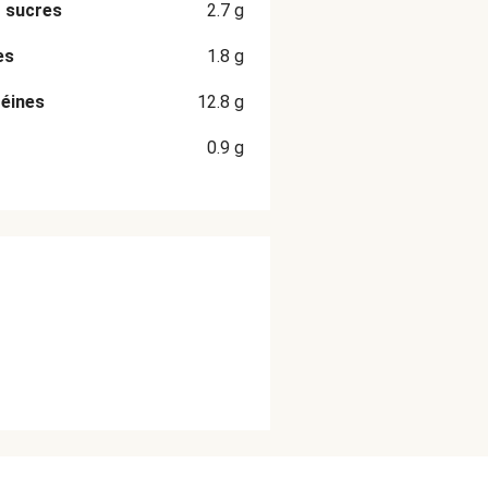
 sucres
2.7
g
es
1.8
g
éines
12.8
g
0.9
g