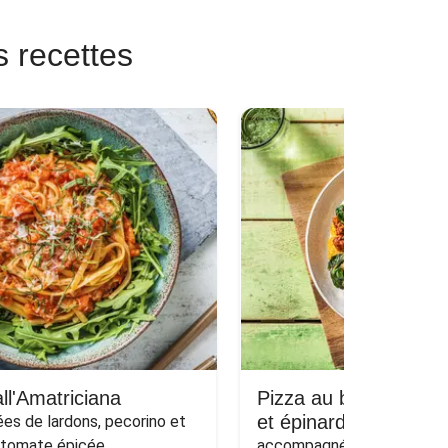
s recettes
ll'Amatriciana
Pizza au bœuf haché
et épinards sur naan
s de lardons, pecorino et 
 tomate épicée
accompagnée d'une salade