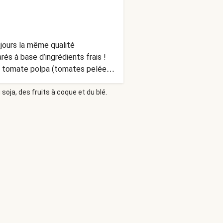
jours la même qualité
és à base d’ingrédients frais !
u, tomate polpa (tomates pelées,
l (ail, eau , sel, acidifiant : acide
soja, des fruits à coque et du blé.
te, acidifiant : acide citrique,
e MOUTARDE, sel, curry masala
nt, garam masala (coriandre,
RATION : À conserver au frais
l'emballage, couvrir la plaque avec
ans le film, le placer au milieu
 chauffer pendant 6 minutes.