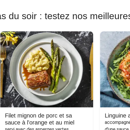
s du soir : testez nos meilleure
Filet mignon de porc et sa
Linguine a
sauce à l'orange et au miel
accompagnée
servi avec des asperges vertes
d'une sauce