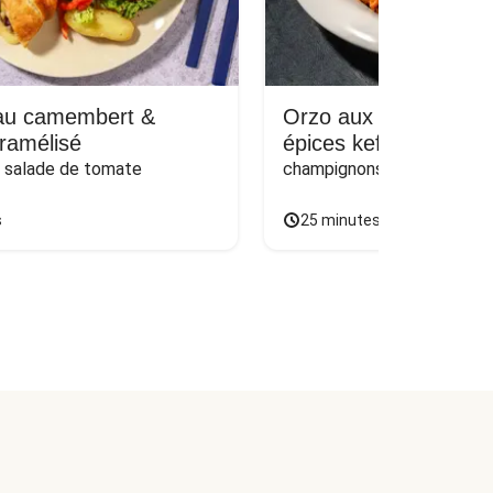
 au camembert &
Orzo aux boulettes 
ramélisé
épices kefta
t salade de tomate
champignons, poireau et 
s
25 minutes