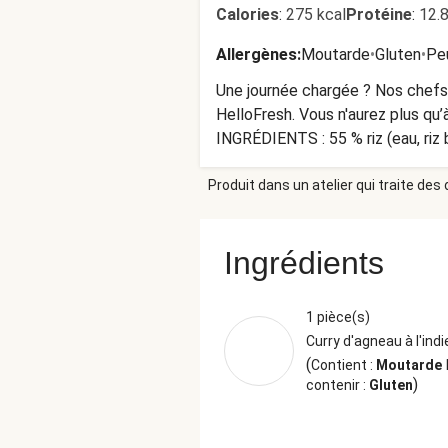
Calories
:
275 kcal
Protéine
:
12.
Allergènes
:
Moutarde
•
Gluten
•
Peu
Une journée chargée ? Nos chefs 
HelloFresh. Vous n'aurez plus qu
INGRÉDIENTS : 55 % riz (eau, riz
jus de tomate, acidifiant : acide ci
Produit dans un atelier qui traite des
citrique, fibre d'agrume), purée de
épaississant : gomme de guar, g
(coriandre, cumin, curcuma, fenu
Ingrédients
cumin, poivre noir, gingembre, 
(max. 7 °C). Durée de conservation
du papier aluminium et enfourner 
1 pièce(s)
du four à micro-ondes (Attention
Curry d'agneau à l'ind
HelloFresh Antwoordnummer 39
(
Contient :
Moutarde
)
contenir :
Gluten