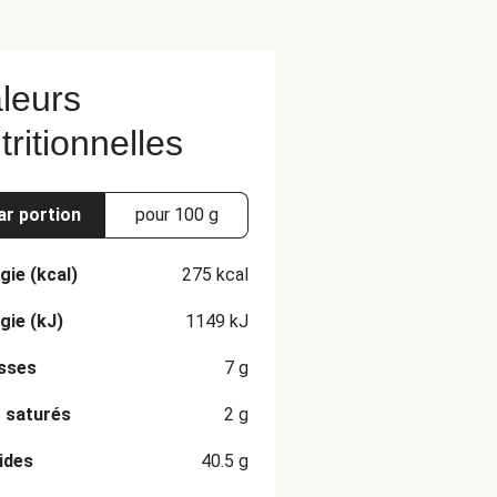
leurs
tritionnelles
ar portion
pour 100 g
gie (kcal)
275
kcal
gie (kJ)
1149
kJ
sses
7
g
 saturés
2
g
ides
40.5
g