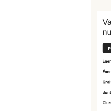
Va
nu
p
Éner
Éner
Grai
dont
Gluc