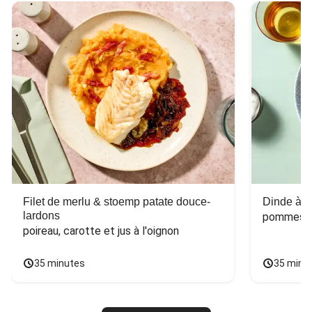
Filet de merlu & stoemp patate douce-
Dinde à la
lardons
pommes de
poireau, carotte et jus à l'oignon
35 minutes
35 minu