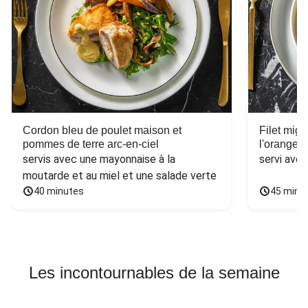
Cordon bleu de poulet maison et
Filet mig
pommes de terre arc-en-ciel
l'orange e
servis avec une mayonnaise à la 
servi ave
moutarde et au miel et une salade verte
40 minutes
45 minu
Les incontournables de la semaine