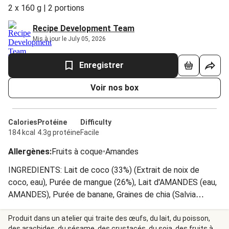
2 x 160 g | 2 portions
Recipe Development Team
Mis à jour le July 05, 2026
Enregistrer
Voir nos box
Calories
Protéine
Difficulty
184 kcal
4.3g protéine
Facile
Allergènes
:
Fruits à coque
•
Amandes
INGREDIENTS: Lait de coco (33%) (Extrait de noix de
coco, eau), Purée de mangue (26%), Lait d'AMANDES (eau,
AMANDES), Purée de banane, Graines de chia (Salvia
hispanica)(12%), Dattes, Jus de citron, Curcuma en poudre,
Antioxydant: Acide ascorbique. CONSERVATION: Conserver
Produit dans un atelier qui traite des œufs, du lait, du poisson,
des arachides, du sésame, des crustacés, du soja, des fruits à