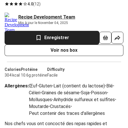
4.0
(
12
)
Recipe Development Team
Mis à jour le November 04, 2025
Enregistrer
Voir nos box
Calories
Protéine
Difficulty
304 kcal
10.6g protéine
Facile
Allergènes
:
Œuf
•
Gluten
•
Lait (contient du lactose)
•
Blé
•
Céleri
•
Graines de sésame
•
Soja
•
Poisson
•
Mollusques
•
Anhydride sulfureux et sulfites
•
Moutarde
•
Crustacés
•
Peut contenir des traces d'allergènes
Nos chefs vous ont concocté des repas rapides et