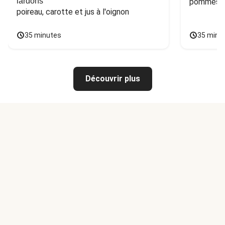
lardons
pommes de
poireau, carotte et jus à l'oignon
35 minutes
35 minu
Découvrir plus