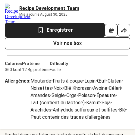
Recipe Development Team
Mis à jour le August 30, 2025
Enregistrer
Voir nos box
Calories
Protéine
Difficulty
360 kcal
12.4g protéine
Facile
Allergènes
:
Moutarde
•
Fruits à coque
•
Lupin
•
Œuf
•
Gluten
•
Noisettes
•
Noix
•
Blé Khorasan
•
Avoine
•
Céleri
•
Amandes
•
Seigle
•
Orge
•
Poisson
•
Épeautre
•
Lait (contient du lactose)
•
Kamut
•
Soja
•
Arachides
•
Anhydride sulfureux et sulfites
•
Blé
•
Peut contenir des traces d'allergènes
Produit dans un atelier qui traite des œufs, du lait, du poisson,