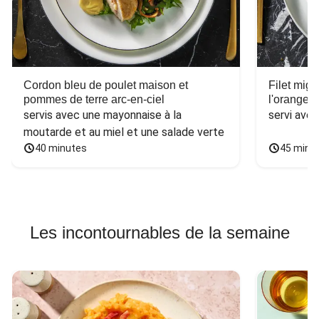
Cordon bleu de poulet maison et
Filet mig
pommes de terre arc-en-ciel
l'orange e
servis avec une mayonnaise à la 
servi ave
moutarde et au miel et une salade verte
40 minutes
45 minu
Les incontournables de la semaine