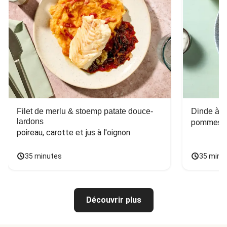
Filet de merlu & stoemp patate douce-
Dinde à la
lardons
pommes de
poireau, carotte et jus à l'oignon
35 minutes
35 minu
Découvrir plus