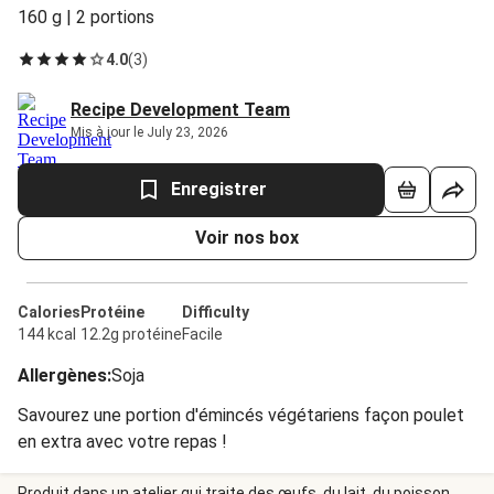
160 g | 2 portions
4.0
(
3
)
Recipe Development Team
Mis à jour le July 23, 2026
Enregistrer
Voir nos box
Calories
Protéine
Difficulty
144 kcal
12.2g protéine
Facile
Allergènes
:
Soja
Savourez une portion d'émincés végétariens façon poulet
en extra avec votre repas !
Produit dans un atelier qui traite des œufs, du lait, du poisson,