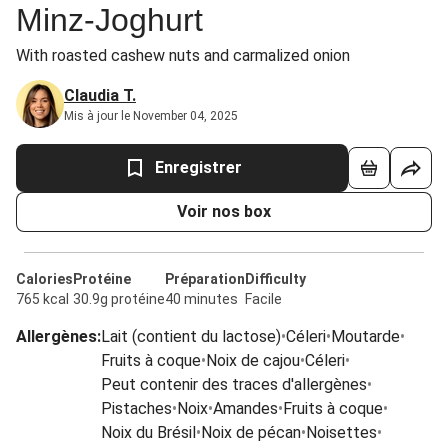
Minz-Joghurt
With roasted cashew nuts and carmalized onion
Claudia T.
Mis à jour le November 04, 2025
Enregistrer
Voir nos box
Calories
Protéine
Préparation
Difficulty
765 kcal
30.9g protéine
40 minutes
Facile
Allergènes
:
Lait (contient du lactose)
•
Céleri
•
Moutarde
•
Fruits à coque
•
Noix de cajou
•
Céleri
•
Peut contenir des traces d'allergènes
•
Pistaches
•
Noix
•
Amandes
•
Fruits à coque
•
Noix du Brésil
•
Noix de pécan
•
Noisettes
•