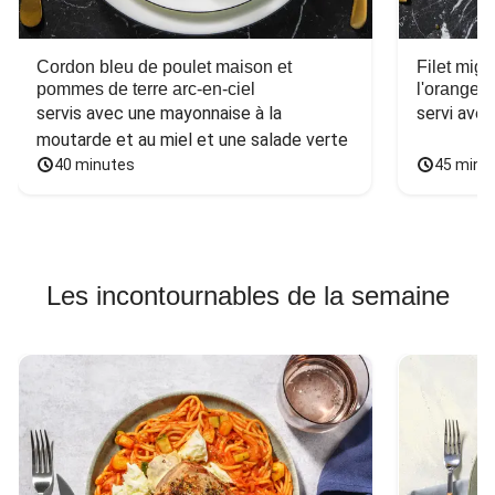
Cordon bleu de poulet maison et
Filet mig
pommes de terre arc-en-ciel
l'orange e
servis avec une mayonnaise à la 
servi ave
moutarde et au miel et une salade verte
40 minutes
45 minu
Les incontournables de la semaine