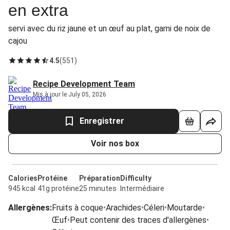
en extra
servi avec du riz jaune et un œuf au plat, garni de noix de
cajou
4.5
(
551
)
Recipe Development Team
Mis à jour le July 05, 2026
Enregistrer
Voir nos box
Calories
Protéine
Préparation
Difficulty
945 kcal
41g protéine
25 minutes
Intermédiaire
Allergènes
:
Fruits à coque
•
Arachides
•
Céleri
•
Moutarde
•
Œuf
•
Peut contenir des traces d'allergènes
•