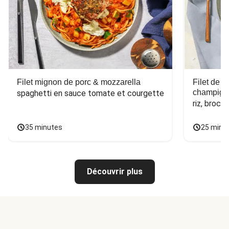
Filet mignon de porc & mozzarella
Filet de 
champign
spaghetti en sauce tomate et courgette
riz, broco
35 minutes
25 minu
Découvrir plus