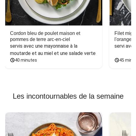
Cordon bleu de poulet maison et
Filet mig
pommes de terre arc-en-ciel
l'orange e
servis avec une mayonnaise à la 
servi ave
moutarde et au miel et une salade verte
40 minutes
45 minu
Les incontournables de la semaine