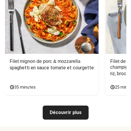
Filet mignon de porc & mozzarella
Filet de 
champign
spaghetti en sauce tomate et courgette
riz, broco
35 minutes
25 minu
Découvrir plus