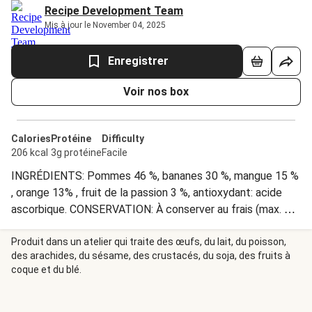
Recipe Development Team
Mis à jour le November 04, 2025
Enregistrer
Voir nos box
Calories
Protéine
Difficulty
206 kcal
3g protéine
Facile
INGRÉDIENTS: Pommes 46 %, bananes 30 %, mangue 15 %
, orange 13% , fruit de la passion 3 %, antioxydant: acide
ascorbique. CONSERVATION: À conserver au frais (max. 7
⁰C) MODE D'EMPLOI: Bien agiter avant utilisation. Une fois
ouvert, conserver au réfrigérateur et consommer dans les
Produit dans un atelier qui traite des œufs, du lait, du poisson,
des arachides, du sésame, des crustacés, du soja, des fruits à
48 heures. HelloFresh Antwoordnummer 39162 1090 WC
coque et du blé.
Amsterdam Nederland