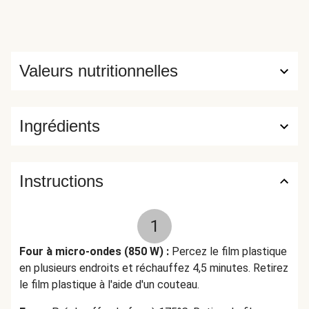
PRÉPARATION : Réchauffer selon les instructions avant
de consommer. Ne pas réchauffer une fois refroidi.
HelloFresh Antwoordnummer 39162 1090 WC Amsterdam
Nederland
Valeurs nutritionnelles
Ingrédients
Instructions
1
Four à micro-ondes (850 W) :
Percez le film plastique
en plusieurs endroits et réchauffez 4,5 minutes. Retirez
le film plastique à l'aide d'un couteau.