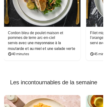
Cordon bleu de poulet maison et
Filet mig
pommes de terre arc-en-ciel
l'orange e
servis avec une mayonnaise à la 
servi ave
moutarde et au miel et une salade verte
40 minutes
45 minu
Les incontournables de la semaine