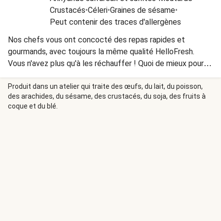
Crustacés
•
Céleri
•
Graines de sésame
•
Peut contenir des traces d'allergènes
Nos chefs vous ont concocté des repas rapides et
gourmands, avec toujours la même qualité HelloFresh.
Vous n'avez plus qu'à les réchauffer ! Quoi de mieux pour
les journées chargées ? INGRÉDIENTS : pâtes cuites 35 %
(semoule de BLÉ, eau), eau, épinards 11 %, LAIT, CRÈME
Produit dans un atelier qui traite des œufs, du lait, du poisson,
des arachides, du sésame, des crustacés, du soja, des fruits à
(stabilisant : E407), SAUMON de l’Atlantique cuit 7 %,
coque et du blé.
saumon fumé à chaud 4 % (SAUMON, sel, fumée),
FROMAGE italien à pâte dure (LAIT, sel, présure animale,
conservateur : E1105 (contient de l'ŒUF), huile de
tournesol, fumet de POISSON, amidon modifié, vin blanc,
échalote, sel, ail, jus de citron, dextrose, huile de colza,
maltodextrine, herbes et épices, amidon, granules de
paprika, poudre d’oignon, stabilisant : E406 ALLERGÈNES :
Contient : Œufs, Poisson, Lait, Blé. Peut contenir : Céleri,
Crustacés, Mollusques, Moutarde, Sésame, Soja, Sulfites
10ppm CONSERVATION : À conserver au frais (max. 4 ⁰C).