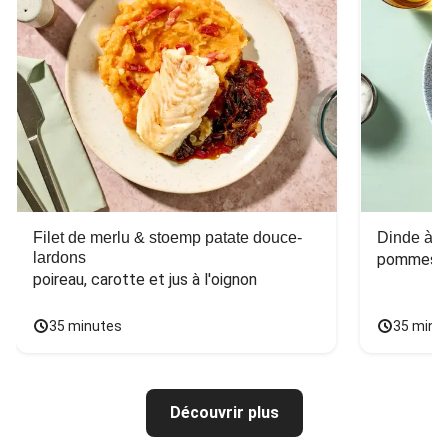
Filet de merlu & stoemp patate douce-
Dinde à la
lardons
pommes de
poireau, carotte et jus à l'oignon
35 minutes
35 minu
Découvrir plus