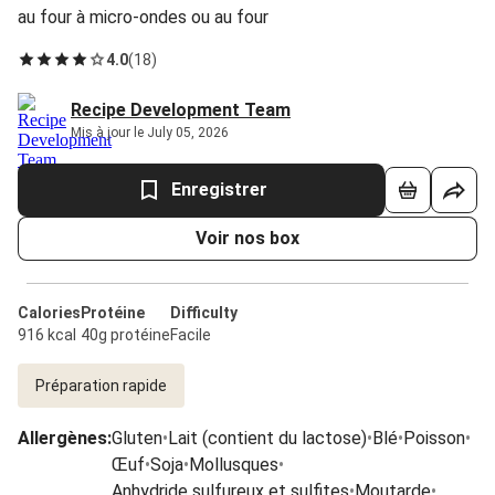
au four à micro-ondes ou au four
4.0
(
18
)
Recipe Development Team
Mis à jour le July 05, 2026
Enregistrer
Voir nos box
Calories
Protéine
Difficulty
916 kcal
40g protéine
Facile
Préparation rapide
Allergènes
:
Gluten
•
Lait (contient du lactose)
•
Blé
•
Poisson
•
Œuf
•
Soja
•
Mollusques
•
Anhydride sulfureux et sulfites
•
Moutarde
•