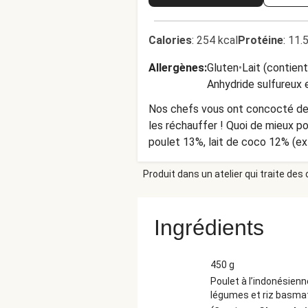
Calories
:
254 kcal
Protéine
:
11.
Allergènes
:
Gluten
•
Lait (contien
Anhydride sulfureux e
Nos chefs vous ont concocté des
les réchauffer ! Quoi de mieux p
poulet 13%, lait de coco 12% (ext
tournesol), oignon grillé 6%, oni
Produit dans un atelier qui traite des
soja (eau, fèves de SOJA, BLÉ, s
CÉLERI), sel, ail, concentré de 
canne, poudre de tomate, poudre de
Ingrédients
conservateur : métabisulfite 
DES TRACES DE : MOLLUSQUES, Œ
Instructions de cuisson : Four mi
450 g
après chauffage, à l'aide d'un c
Poulet à l’indonésien
une fois refroidi. HelloFresh 
légumes et riz basma