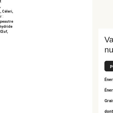
t
,
 Céleri,
r :
Épeautre
nhydride
 Œuf,
Va
nu
p
Éner
Éner
Grai
dont