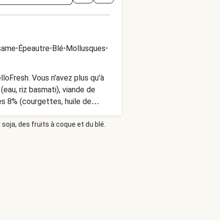
ésame
•
Épeautre
•
Blé
•
Mollusques
•
loFresh. Vous n'avez plus qu'à
eau, riz basmati), viande de
es 8% (courgettes, huile de
ferments de yaourt vivant), sauce
soja, des fruits à coque et du blé.
 et épices (contient MOUTARDE,
 jus de citron vert, sucre de
isse, stabilisant : agar-agar,
CÉS, SOJA, BLÉ PEUT CONTENIR
 frais (max. 4 ⁰C).
,5 minutes à 850W Retirer le film
 de consommer. Ne pas réchauffer