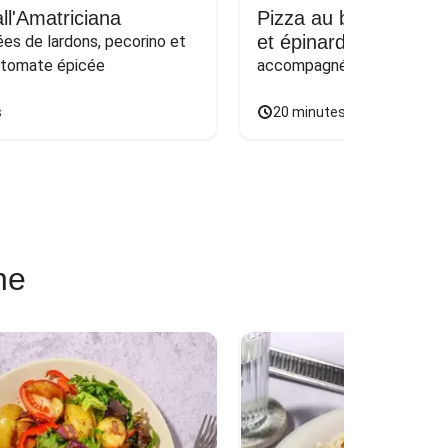
ll'Amatriciana
Pizza au bœuf haché
et épinards sur naan
s de lardons, pecorino et 
 tomate épicée
accompagnée d'une salade
s
20 minutes
ne