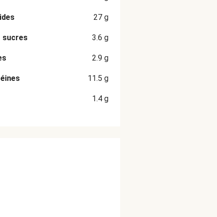
ides
27
g
 sucres
3.6
g
es
2.9
g
éines
11.5
g
1.4
g