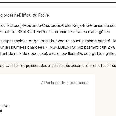
5g protéine
Difficulty
:
Facile
t du lactose)
•
Moutarde
•
Crustacés
•
Céleri
•
Soja
•
Blé
•
Graines de s
t sulfites
•
Œuf
•
Gluten
•
Peut contenir des traces d'allergènes
 repas rapides et gourmands, avec toujours la même qualité Hel
our les journées chargées ? INGRÉDIENTS : Riz basmati cuit 27% (
rait de noix de coco, eau), eau, chou-fleur 8%, courgettes grillé
on, poivron 2%, huile de tournesol, yaourt (LAIT, LAIT en poudre, 
 œufs, du lait, du poisson, des arachides, du sésame, des crustacés, du 
el, vinaigre, sucre), amidon de maïs modifié, gingembre, herbes
tomate, noix de coco, poudre de tomate, tomates séchées, piment,
 crevettes, jus de citron, farine de riz, poudre de racine de régl
/
Portions de 2 personnes
de potassium ALLERGÈNES : MOUTARDE, CÉLERI, LAIT, CRUSTA
UF, SÉSAME, SULFITE, GLUTEN CONSERVATION : À conserver au
cro onde: Percer le film avant de le chauffer. Chauffer pendant 4
outeau Mode d'emploi : Réchauffer selon les instructions avant
ne avec
Antwoordnummer 39162 1090 WC Amsterdam Nederland
ti