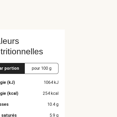
leurs
tritionnelles
ar portion
pour 100 g
gie (kJ)
1064
kJ
gie (kcal)
254
kcal
sses
10.4
g
 saturés
5.9
g