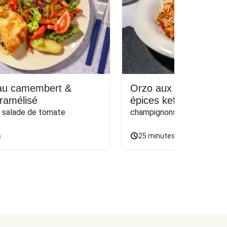
 au camembert &
Orzo aux boulettes 
ramélisé
épices kefta
t salade de tomate
champignons, poireau et 
s
25 minutes