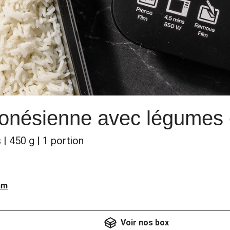
donésienne avec légumes e
| 450 g | 1 portion
am
Voir nos box