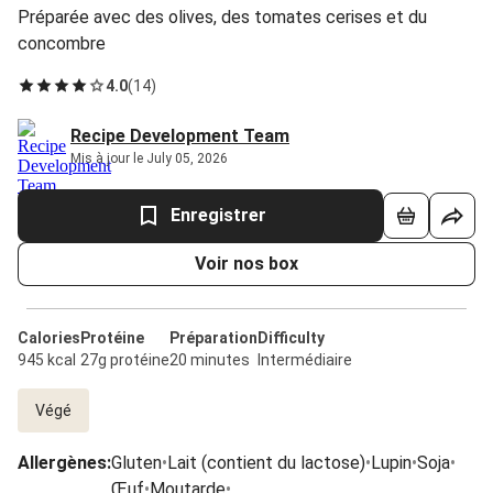
Préparée avec des olives, des tomates cerises et du
concombre
4.0
(
14
)
Recipe Development Team
Mis à jour le July 05, 2026
Enregistrer
Voir nos box
Calories
Protéine
Préparation
Difficulty
945 kcal
27g protéine
20 minutes
Intermédiaire
Végé
Allergènes
:
Gluten
•
Lait (contient du lactose)
•
Lupin
•
Soja
•
Œuf
•
Moutarde
•