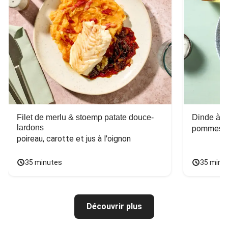
Filet de merlu & stoemp patate douce-
Dinde à la
lardons
pommes de
poireau, carotte et jus à l'oignon
35 minutes
35 minu
Découvrir plus