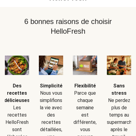
6 bonnes raisons de choisir
HelloFresh
Simplicité
Sans
Des
Flexibilité
Nous vous
stress
recettes
Parce que
simplifions
Ne perdez
délicieuses
chaque
la vie avec
plus de
Les
semaine
des
temps au
recettes
est
recettes
supermarché
HelloFresh
différente,
détaillées,
après le
sont
vous