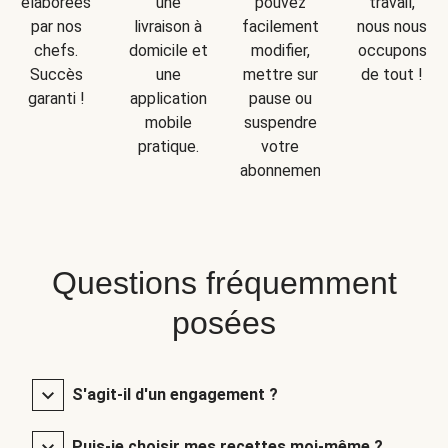
une
travail,
élaborées
pouvez
livraison à
nous nous
par nos
facilement
domicile et
occupons
chefs.
modifier,
une
de tout !
Succès
mettre sur
application
garanti !
pause ou
mobile
suspendre
pratique.
votre
abonnement.
Questions fréquemment
posées
S'agit-il d'un engagement ?
Puis-je choisir mes recettes moi-même ?