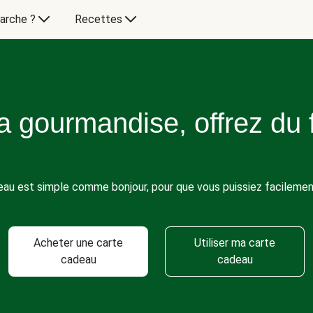
arche ?
Recettes
la gourmandise, offrez du 
deau est simple comme bonjour, pour que vous puissiez facilemen
Acheter une carte
Utiliser ma carte
cadeau
cadeau