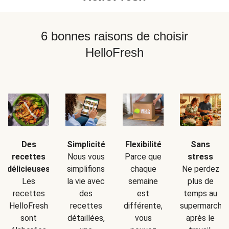
6 bonnes raisons de choisir
HelloFresh
Simplicité
Sans
Des
Flexibilité
Nous vous
stress
recettes
Parce que
simplifions
Ne perdez
délicieuses
chaque
la vie avec
plus de
Les
semaine
des
temps au
recettes
est
recettes
supermarché
HelloFresh
différente,
détaillées,
après le
sont
vous