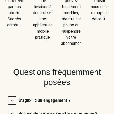
une
travail,
élaborées
pouvez
livraison à
nous nous
par nos
facilement
domicile et
occupons
chefs.
modifier,
une
de tout !
Succès
mettre sur
application
garanti !
pause ou
mobile
suspendre
pratique.
votre
abonnement.
Questions fréquemment
posées
S'agit-il d'un engagement ?
Puis-je choisir mes recettes moi-même ?