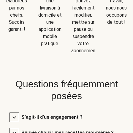
une
travail,
élaborées
pouvez
livraison à
nous nous
par nos
facilement
domicile et
occupons
chefs.
modifier,
une
de tout !
Succès
mettre sur
application
garanti !
pause ou
mobile
suspendre
pratique.
votre
abonnement.
Questions fréquemment
posées
S'agit-il d'un engagement ?
Puis-je choisir mes recettes moi-même ?