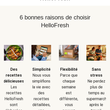
6 bonnes raisons de choisir
HelloFresh
Simplicité
Sans
Des
Flexibilité
Nous vous
stress
recettes
Parce que
simplifions
Ne perdez
délicieuses
chaque
la vie avec
plus de
Les
semaine
des
temps au
recettes
est
recettes
supermarché
HelloFresh
différente,
détaillées,
après le
sont
vous