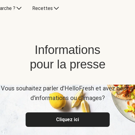
arche ?
Recettes
Informations
pour la presse
Vous souhaitez parler d'HelloFresh et avez besoin
d'informations ou d'images?
Cliquez ici