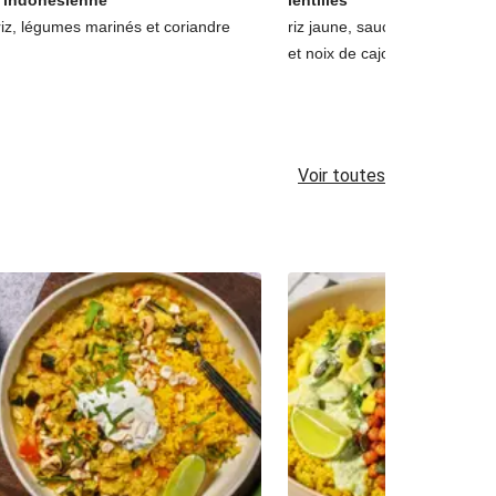
l'indonésienne
lentilles
riz, légumes marinés et coriandre
riz jaune, sauce yaourt au cit
et noix de cajou
Voir toutes