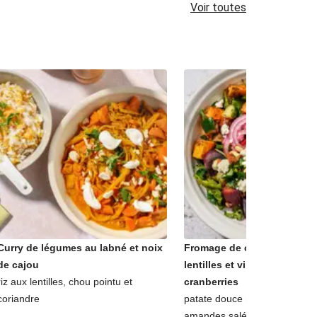
Voir toutes
Curry de légumes au labné et noix
Fromage de chèvre sur sal
de cajou
lentilles et vinaigrette aux
riz aux lentilles, chou pointu et
cranberries
coriandre
patate douce rôtie, oignon ma
amandes salées