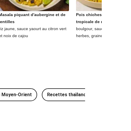
Masala piquant d'aubergine et de
Pois chiches fumés et sals
lentilles
tropicale de mangue & avo
riz jaune, sauce yaourt au citron vert
boulgour, sauce yaourt & fine
et noix de cajou
herbes, graines de courge
u Moyen-Orient
Recettes thaïlandaises
Recettes