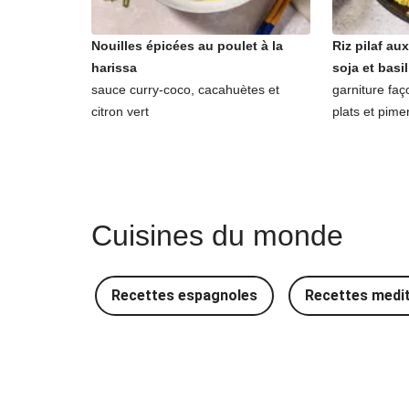
Nouilles épicées au poulet à la
Riz pilaf au
harissa
soja et basil
sauce curry-coco, cacahuètes et
garniture faç
citron vert
plats et pime
Cuisines du monde
Recettes espagnoles
Recettes medi