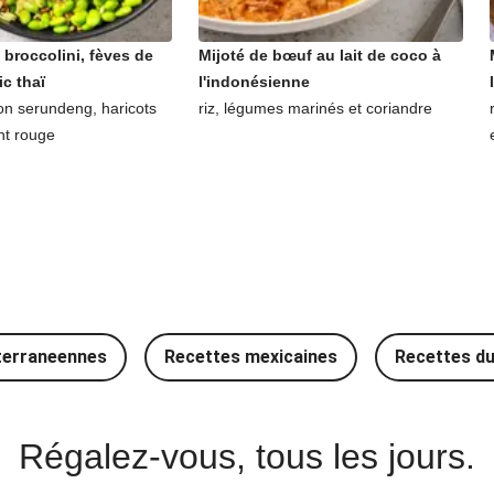
x broccolini, fèves de
Mijoté de bœuf au lait de coco à
ic thaï
l'indonésienne
on serundeng, haricots
riz, légumes marinés et coriandre
nt rouge
terraneennes
Recettes mexicaines
Recettes d
Régalez-vous, tous les jours.