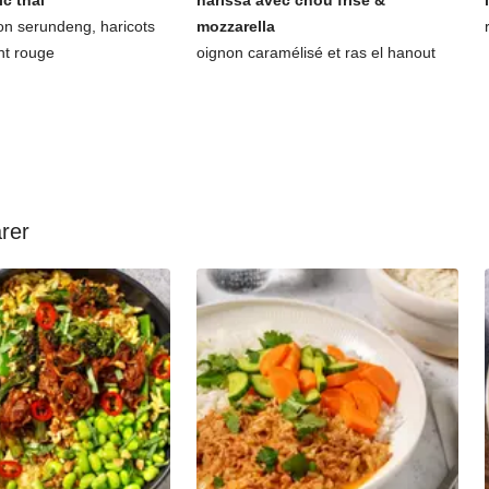
ic thaï
harissa avec chou frisé &
on serundeng, haricots
mozzarella
nt rouge
oignon caramélisé et ras el hanout
arer