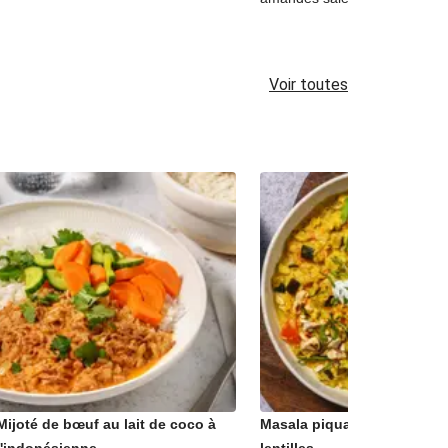
Voir toutes
Mijoté de bœuf au lait de coco à
Masala piquant d'aubergine