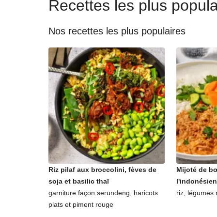
Recettes les plus popula
Nos recettes les plus populaires
Riz pilaf aux broccolini, fèves de
Mijoté de bœ
soja et basilic thaï
l'indonésie
garniture façon serundeng, haricots
riz, légumes 
plats et piment rouge