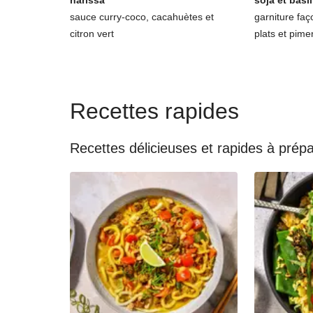
harissa
soja et basil
sauce curry-coco, cacahuètes et
garniture faç
citron vert
plats et pime
Recettes rapides
Recettes délicieuses et rapides à prép