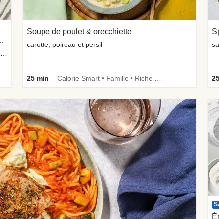
Soupe de poulet & orecchiette
aches & fromage à la grecque
carotte, poireau et persil
boulgour, herbes fraîches, cranberries séchées et tomates
25 min
Calorie Smart • Famille • Riche en protéines
25
S