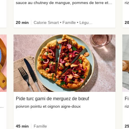
sauce au chutney de mangue, pommes de terre et radis aigres-doux
ri
20 min
Calorie Smart • Famille • Légumes + • -30 % de glucides
20
Pide turc garni de merguez de bœuf
Fi
es de pommes de terre et sauce balsamique à l'oignon
poivron pointu et oignon aigre-doux
ri
45 min
Famille
25