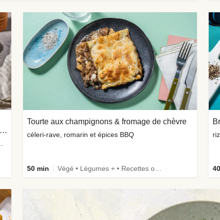
Tourte aux champignons & fromage de chèvre
ger végé façon poulet sur pain à la carotte & avocat
céleri-rave, romarin et épices BBQ
ri
u paprika et mayonnaise aux herbes
50 min
Végé • Légumes + • Recettes one-pot
40