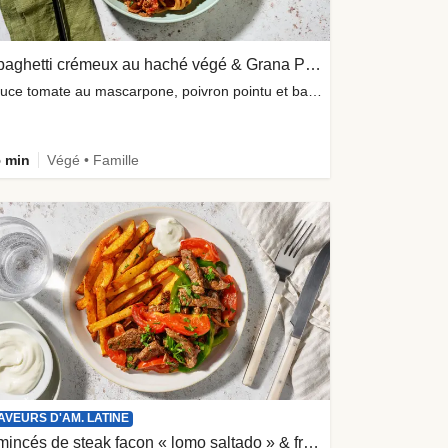
Spaghetti crémeux au haché végé & Grana Padano
sauce tomate au mascarpone, poivron pointu et basilic frais
 min
Végé • Famille
AVEURS D'AM. LATINE
Émincés de steak façon « lomo saltado » & frites