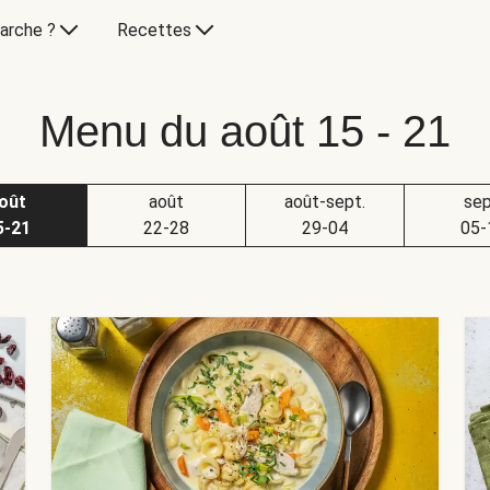
arche ?
Recettes
Menu du août 15 - 21
oût
août
août-sept.
sep
5-21
22-28
29-04
05-