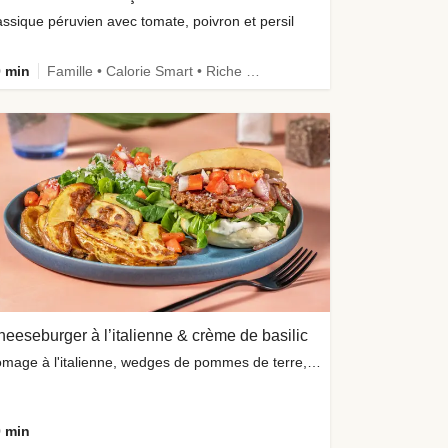
assique péruvien avec tomate, poivron et persil
 min
Famille • Calorie Smart • Riche en protéines
eeseburger à l’italienne & crème de basilic
fromage à l'italienne, wedges de pommes de terre, salade de roquette
 min