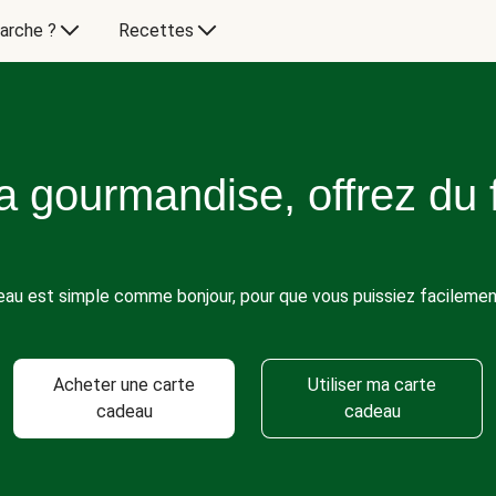
arche ?
Recettes
la gourmandise, offrez du 
deau est simple comme bonjour, pour que vous puissiez facilemen
Acheter une carte
Utiliser ma carte
cadeau
cadeau