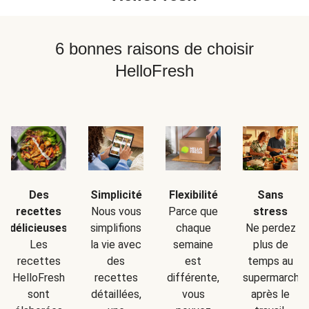
6 bonnes raisons de choisir
HelloFresh
Simplicité
Sans
Des
Flexibilité
Nous vous
stress
recettes
Parce que
simplifions
Ne perdez
délicieuses
chaque
la vie avec
plus de
Les
semaine
des
temps au
recettes
est
recettes
supermarché
HelloFresh
différente,
détaillées,
après le
sont
vous