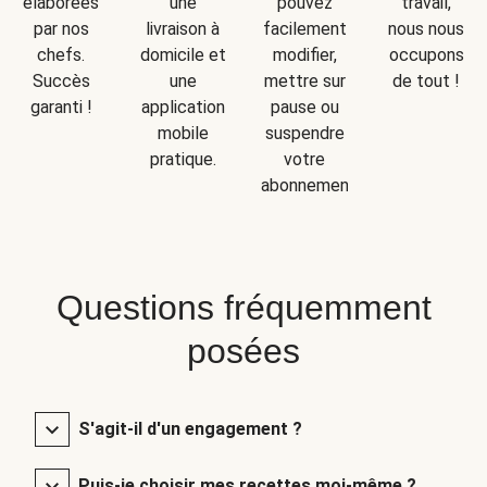
une
travail,
élaborées
pouvez
livraison à
nous nous
par nos
facilement
domicile et
occupons
chefs.
modifier,
une
de tout !
Succès
mettre sur
application
garanti !
pause ou
mobile
suspendre
pratique.
votre
abonnement.
Questions fréquemment
posées
S'agit-il d'un engagement ?
Puis-je choisir mes recettes moi-même ?