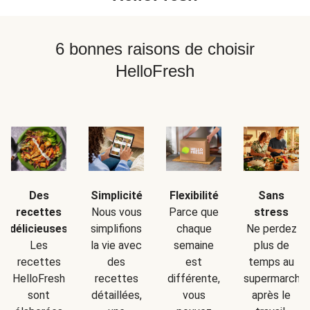
6 bonnes raisons de choisir
HelloFresh
Simplicité
Sans
Des
Flexibilité
Nous vous
stress
recettes
Parce que
simplifions
Ne perdez
délicieuses
chaque
la vie avec
plus de
Les
semaine
des
temps au
recettes
est
recettes
supermarché
HelloFresh
différente,
détaillées,
après le
sont
vous