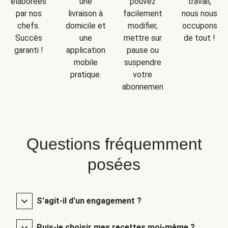
une
travail,
élaborées
pouvez
livraison à
nous nous
par nos
facilement
domicile et
occupons
chefs.
modifier,
une
de tout !
Succès
mettre sur
application
garanti !
pause ou
mobile
suspendre
pratique.
votre
abonnement.
Questions fréquemment
posées
S'agit-il d'un engagement ?
Puis-je choisir mes recettes moi-même ?