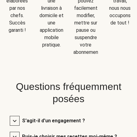
une
travail,
élaborées
pouvez
livraison à
nous nous
par nos
facilement
domicile et
occupons
chefs.
modifier,
une
de tout !
Succès
mettre sur
application
garanti !
pause ou
mobile
suspendre
pratique.
votre
abonnement.
Questions fréquemment
posées
S'agit-il d'un engagement ?
Puis-je choisir mes recettes moi-même ?