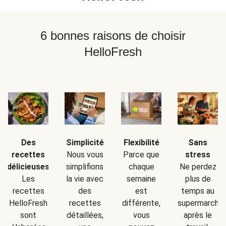
6 bonnes raisons de choisir
HelloFresh
Simplicité
Sans
Des
Flexibilité
Nous vous
stress
recettes
Parce que
simplifions
Ne perdez
délicieuses
chaque
la vie avec
plus de
Les
semaine
des
temps au
recettes
est
recettes
supermarché
HelloFresh
différente,
détaillées,
après le
sont
vous