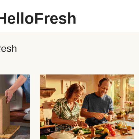
HelloFresh
resh