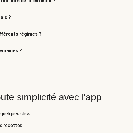
 moi lors de la livraison ?
ais ?
fférents régimes ?
semaines ?
ute simplicité avec l'app
 quelques clics
es recettes