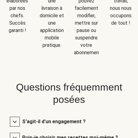
une
travail,
élaborées
pouvez
livraison à
nous nous
par nos
facilement
domicile et
occupons
chefs.
modifier,
une
de tout !
Succès
mettre sur
application
garanti !
pause ou
mobile
suspendre
pratique.
votre
abonnement.
Questions fréquemment
posées
S'agit-il d'un engagement ?
Puis-je choisir mes recettes moi-même ?