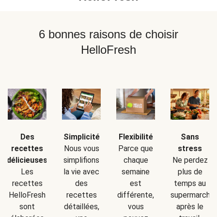
6 bonnes raisons de choisir
HelloFresh
Simplicité
Sans
Des
Flexibilité
Nous vous
stress
recettes
Parce que
simplifions
Ne perdez
délicieuses
chaque
la vie avec
plus de
Les
semaine
des
temps au
recettes
est
recettes
supermarché
HelloFresh
différente,
détaillées,
après le
sont
vous