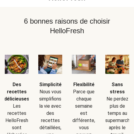
6 bonnes raisons de choisir
HelloFresh
Simplicité
Sans
Des
Flexibilité
Nous vous
stress
recettes
Parce que
simplifions
Ne perdez
délicieuses
chaque
la vie avec
plus de
Les
semaine
des
temps au
recettes
est
recettes
supermarché
HelloFresh
différente,
détaillées,
après le
sont
vous