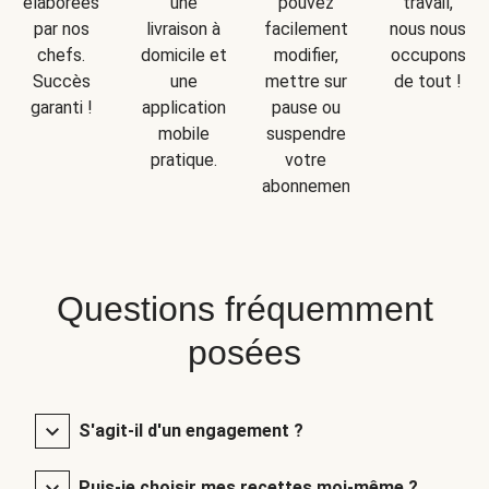
une
travail,
élaborées
pouvez
livraison à
nous nous
par nos
facilement
domicile et
occupons
chefs.
modifier,
une
de tout !
Succès
mettre sur
application
garanti !
pause ou
mobile
suspendre
pratique.
votre
abonnement.
Questions fréquemment
posées
S'agit-il d'un engagement ?
Puis-je choisir mes recettes moi-même ?